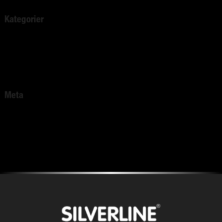
Kategorier
Okategoriserade
Comfort Heating
Pest Protect
Meta
Logga in
Flöde för inlägg
Flöde för kommentarer
WordPress.org