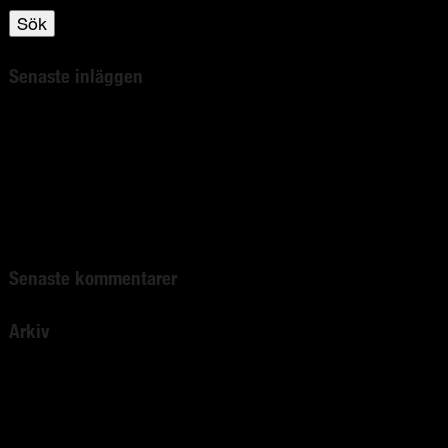
Sök
Senaste inläggen
Bli kvitt spindlarna i ditt hem!
Bli av med insekterna giftfritt!
Silverlines nya myggmedel med Aloe Vera!
Avskräcks oönskade djur med unika ljudteknologi!
Elektro- und Elektronikgeräte
Senaste kommentarer
Arkiv
april 2022
mars 2022
februari 2022