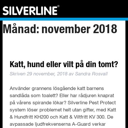
Månad:
november 2018
Katt, hund eller vilt på din tomt?
Skriven
29 november, 2018
av
Sandra Rosvall
Använder grannens lösgående katt barnens
sandlåda som toalett? Eller har rådjuren knaprat
på vårens spirande lökar? Silverline Pest Protect
system löser problemet helt utan gifter, med Katt
& Hundfritt KH200 och Katt & Viltfritt KV 300. De
avpassade ljudfrekvenserna A-Guard verkar