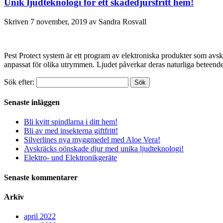
Unik ljudteknologi för ett skadedjursfritt hem!
Skriven
7 november, 2019
av
Sandra Rosvall
Pest Protect system är ett program av elektroniska produkter som avs
anpassat för olika utrymmen. Ljudet påverkar deras naturliga beteende
Sök efter:
Sök
Senaste inläggen
Bli kvitt spindlarna i ditt hem!
Bli av med insekterna giftfritt!
Silverlines nya myggmedel med Aloe Vera!
Avskräcks oönskade djur med unika ljudteknologi!
Elektro- und Elektronikgeräte
Senaste kommentarer
Arkiv
april 2022