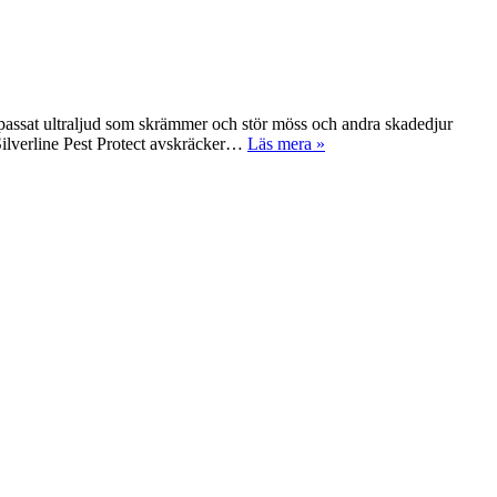
npassat ultraljud som skrämmer och stör möss och andra skadedjur
 Silverline Pest Protect avskräcker…
Läs mera »