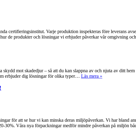
kända certifieringsinstitut. Varje produktion inspekteras före leverans av
på hur de produkter och lösningar vi erbjuder påverkar vår omgivning o
ta skydd mot skadedjur – så att du kan slappna av och njuta av ditt hem o
tem erbjuder dig lösningar för olika typer…
Läs mera »
!
ningar för att se hur vi kan minska deras miljöpåverkan. Vi har bland ann
d 20-30%. Våra nya förpackningar medför mindre påverkan på miljön 