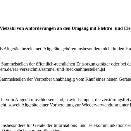
e Vielzahl von Anforderungen an den Umgang mit Elektro- und Elek
als Altgeräte bezeichnet. Altgeräte gehören insbesondere nicht in den
 Sammelstellen der öffentlich-rechtlichen Entsorgungsträger oder bei d
em.de/ear-verzeichnis/sammel-und-ruecknahmestellen.jsf
ammelstellen der Vertreiber unabhängig vom Kauf eines neuen Gerätes 
.
nicht vom Altgerät umschlossen sind, sowie Lampen, die zerstörungsfre
icht, soweit Altgeräte einer Vorbereitung zur Wiederverwendung unter B
lt insbesondere für Geräte der Informations- und Telekommunikationst
Daten selbst verantwortlich sind