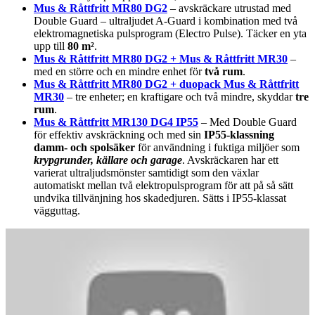
Mus & Råttfritt MR80 DG2
– avskräckare utrustad med
Double Guard – ultraljudet A-Guard i kombination med två
elektromagnetiska pulsprogram (Electro Pulse). Täcker en yta
upp till
80 m²
.
Mus & Råttfritt MR80 DG2 + Mus & Råttfritt MR30
–
med en större och en mindre enhet för
två rum
.
Mus & Råttfritt MR80 DG2 + duopack Mus & Råttfritt
MR30
– tre enheter; en kraftigare och två mindre, skyddar
tre
rum
.
Mus & Råttfritt MR130 DG4 IP55
– Med Double Guard
för effektiv avskräckning och med sin
IP55-klassning
damm- och spolsäker
för användning i fuktiga miljöer som
krypgrunder, källare och garage
. Avskräckaren har ett
varierat ultraljudsmönster samtidigt som den växlar
automatiskt mellan två elektropulsprogram för att på så sätt
undvika tillvänjning hos skadedjuren. Sätts i IP55-klassat
vägguttag.