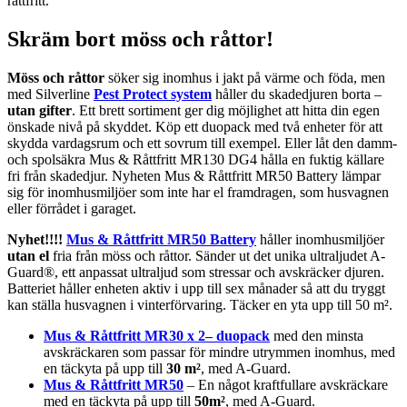
Skräm bort möss och råttor!
Möss och råttor
söker sig inomhus i jakt på värme och föda, men
med Silverline
Pest Protect system
håller du skadedjuren borta –
utan gifter
. Ett brett sortiment ger dig möjlighet att hitta din egen
önskade nivå på skyddet. Köp ett duopack med två enheter för att
skydda vardagsrum och ett sovrum till exempel. Eller låt den damm-
och spolsäkra Mus & Råttfritt MR130 DG4 hålla en fuktig källare
fri från skadedjur. Nyheten Mus & Råttfritt MR50 Battery lämpar
sig för inomhusmiljöer som inte har el framdragen, som husvagnen
eller förrådet i garaget.
Nyhet!!!!
Mus & Råttfritt MR50 Battery
håller inomhusmiljöer
utan el
fria från möss och råttor. Sänder ut det unika ultraljudet A-
Guard®, ett anpassat ultraljud som stressar och avskräcker djuren.
Batteriet håller enheten aktiv i upp till sex månader så att du tryggt
kan ställa husvagnen i vinterförvaring. Täcker en yta upp till 50 m².
Mus & Råttfritt MR30 x 2– duopack
med den minsta
avskräckaren som passar för mindre utrymmen inomhus, med
en täckyta på upp till
30 m²
, med A-Guard.
Mus & Råttfritt MR50
– En något kraftfullare avskräckare
med en täckyta på upp till
50m²
, med A-Guard.