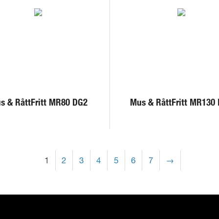
s & RåttFritt MR80 DG2
Mus & RåttFritt MR130
1
2
3
4
5
6
7
→