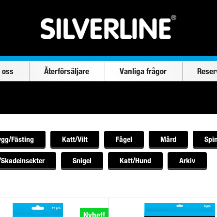
 oss
Återförsäljare
Vanliga frågor
Reser
gg/Fästing
Katt/Vilt
Fågel
Mård
Spi
/Skadeinsekter
Snigel
Katt/Hund
Arkiv
Nyhet!