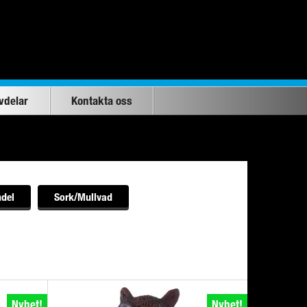
vdelar
Kontakta oss
ndel
Sork/Mullvad
Nyhet!
Nyhet!