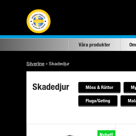
Våra produkter
Om
Silverline
»
Skadedjur
Skadedjur
Möss & Råttor
My
Fluga/Geting
Mal
Nyhet!