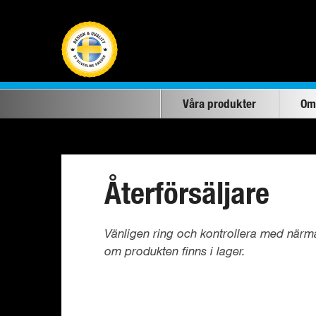
Våra produkter
Om
Återförsäljare
Vänligen ring och kontrollera med närma
om produkten finns i lager.