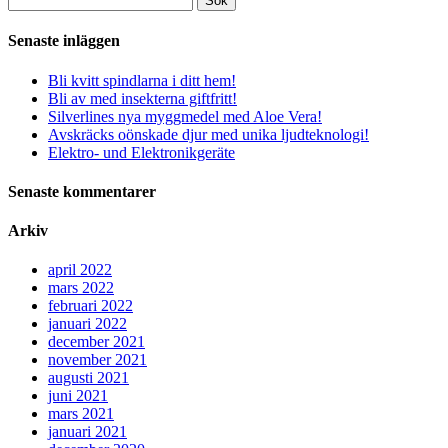
Sök
efter:
Senaste inläggen
Bli kvitt spindlarna i ditt hem!
Bli av med insekterna giftfritt!
Silverlines nya myggmedel med Aloe Vera!
Avskräcks oönskade djur med unika ljudteknologi!
Elektro- und Elektronikgeräte
Senaste kommentarer
Arkiv
april 2022
mars 2022
februari 2022
januari 2022
december 2021
november 2021
augusti 2021
juni 2021
mars 2021
januari 2021