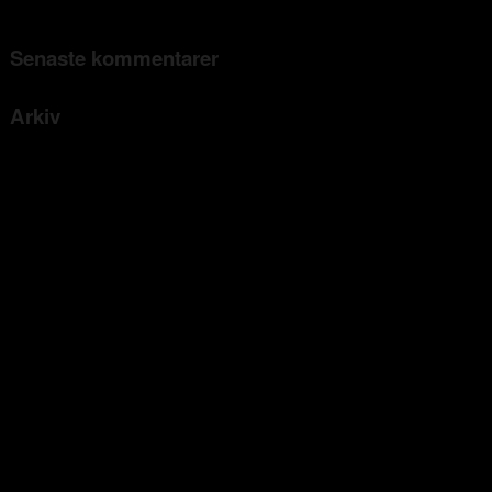
Elektro- und Elektronikgeräte
Senaste kommentarer
Arkiv
april 2022
mars 2022
februari 2022
januari 2022
december 2021
november 2021
augusti 2021
juni 2021
mars 2021
januari 2021
december 2020
september 2020