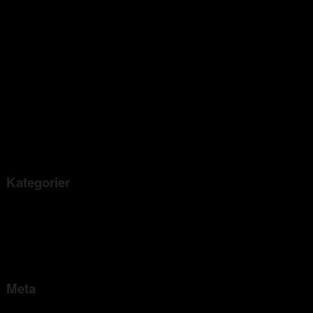
juli 2020
mars 2020
februari 2020
januari 2020
december 2019
november 2019
mars 2019
november 2018
juni 2016
Kategorier
Okategoriserade
Comfort Heating
Pest Protect
Meta