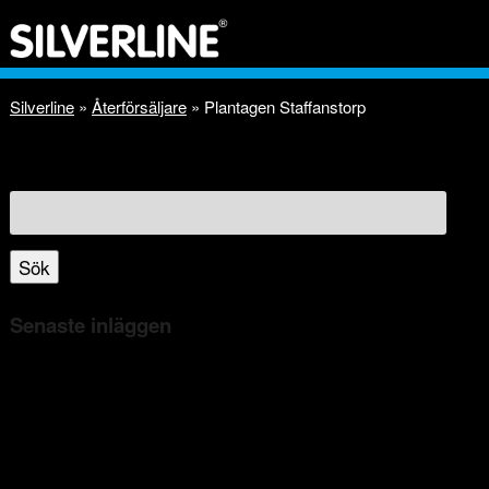
Silverline
»
Återförsäljare
»
Plantagen Staffanstorp
Sök
efter:
Sök
Senaste inläggen
Bli kvitt spindlarna i ditt hem!
Bli av med insekterna giftfritt!
Silverlines nya myggmedel med Aloe Vera!
Avskräcks oönskade djur med unika ljudteknologi!