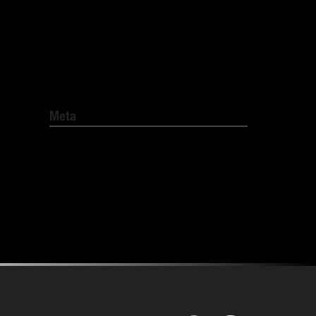
Okategoriserade
Comfort Heating
Pest Protect
Meta
Logga in
Flöde för inlägg
Flöde för kommentarer
WordPress.org