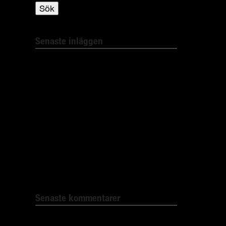
Sök
Senaste inläggen
Bli kvitt spindlarna i ditt hem!
Bli av med insekterna giftfritt!
Silverlines nya myggmedel med
Aloe Vera!
Avskräcks oönskade djur med unika
ljudteknologi!
Elektro- und Elektronikgeräte
Senaste kommentarer