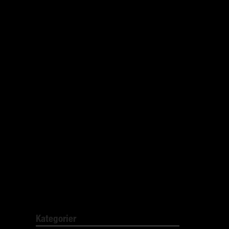
september 2020
juli 2020
mars 2020
februari 2020
januari 2020
december 2019
november 2019
mars 2019
november 2018
juni 2016
Kategorier