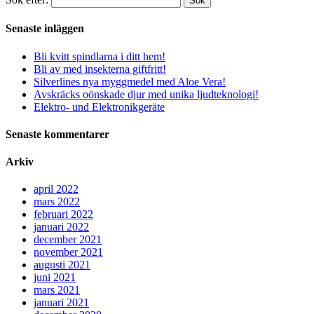
Sök
Senaste inläggen
Bli kvitt spindlarna i ditt hem!
Bli av med insekterna giftfritt!
Silverlines nya myggmedel med Aloe Vera!
Avskräcks oönskade djur med unika ljudteknologi!
Elektro- und Elektronikgeräte
Senaste kommentarer
Arkiv
april 2022
mars 2022
februari 2022
januari 2022
december 2021
november 2021
augusti 2021
juni 2021
mars 2021
januari 2021