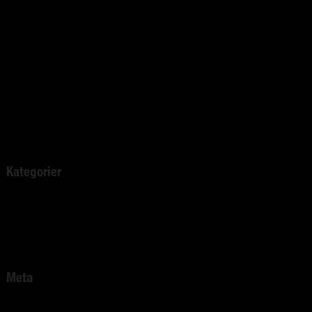
mars 2020
februari 2020
januari 2020
december 2019
november 2019
mars 2019
november 2018
juni 2016
Kategorier
Okategoriserade
Comfort Heating
Pest Protect
Meta