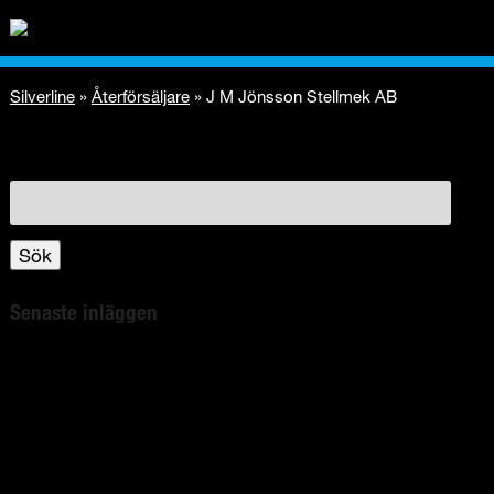
Silverline
»
Återförsäljare
»
J M Jönsson Stellmek AB
Sök
efter:
Sök
Senaste inläggen
Bli kvitt spindlarna i ditt hem!
Bli av med insekterna giftfritt!
Silverlines nya myggmedel med Aloe Vera!
Avskräcks oönskade djur med unika ljudteknologi!
Elektro- und Elektronikgeräte