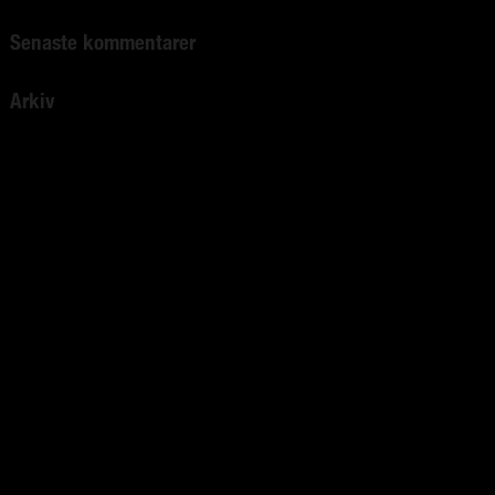
Senaste kommentarer
Arkiv
april 2022
mars 2022
februari 2022
januari 2022
december 2021
november 2021
augusti 2021
juni 2021
mars 2021
januari 2021
december 2020
september 2020
juli 2020