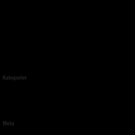
juli 2020
mars 2020
februari 2020
januari 2020
december 2019
november 2019
mars 2019
november 2018
juni 2016
Kategorier
Okategoriserade
Comfort Heating
Pest Protect
Meta