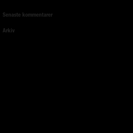
Senaste kommentarer
Arkiv
april 2022
mars 2022
februari 2022
januari 2022
december 2021
november 2021
augusti 2021
juni 2021
mars 2021
januari 2021
december 2020
september 2020