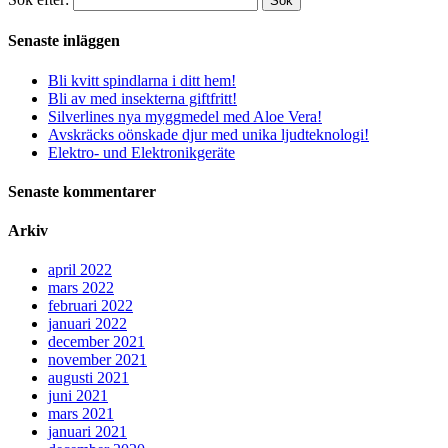
Sök
Senaste inläggen
Bli kvitt spindlarna i ditt hem!
Bli av med insekterna giftfritt!
Silverlines nya myggmedel med Aloe Vera!
Avskräcks oönskade djur med unika ljudteknologi!
Elektro- und Elektronikgeräte
Senaste kommentarer
Arkiv
april 2022
mars 2022
februari 2022
januari 2022
december 2021
november 2021
augusti 2021
juni 2021
mars 2021
januari 2021