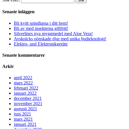
Sök
Senaste inläggen
Bli kvitt spindlarna i ditt hem!
Bli av med insekterna giftfritt!
Silverlines nya myggmedel med Aloe Vera!
Avskräcks oönskade djur med unika ljudteknologi!
Elektro- und Elektronikgeräte
Senaste kommentarer
Arkiv
april 2022
mars 2022
februari 2022
januari 2022
december 2021
november 2021
augusti 2021
juni 2021
mars 2021
januari 2021