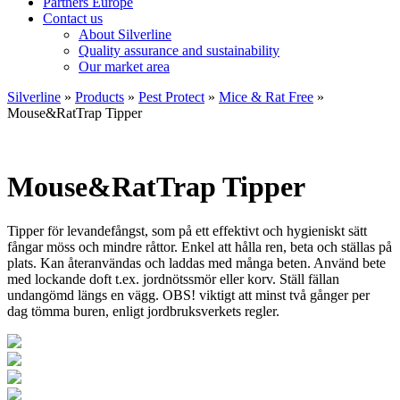
Partners Europe
Contact us
About Silverline
Quality assurance and sustainability
Our market area
Silverline
»
Products
»
Pest Protect
»
Mice & Rat Free
»
Mouse&RatTrap Tipper
Mouse&RatTrap Tipper
Tipper för levandefångst, som på ett effektivt och hygieniskt sätt
fångar möss och mindre råttor. Enkel att hålla ren, beta och ställas på
plats. Kan återanvändas och laddas med många beten. Använd bete
med lockande doft t.ex. jordnötssmör eller korv. Ställ fällan
undangömd längs en vägg. OBS! viktigt att minst två gånger per
dag tömma buren, enligt jordbruksverkets regler.