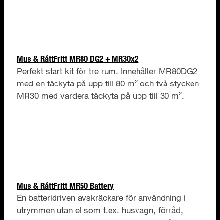
Mus & RåttFritt MR80 DG2 + MR30x2
Perfekt start kit för tre rum. Innehåller MR80DG2
med en täckyta på upp till 80 m² och två stycken
MR30 med vardera täckyta på upp till 30 m².
Mus & RåttFritt MR50 Battery
En batteridriven avskräckare för användning i
utrymmen utan el som t.ex. husvagn, förråd,