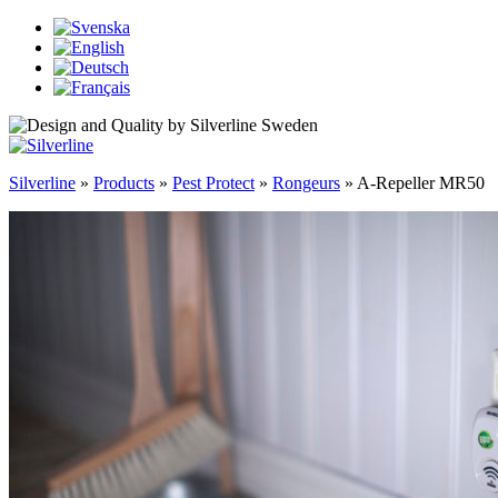
Silverline
»
Products
»
Pest Protect
»
Rongeurs
»
A-Repeller MR50