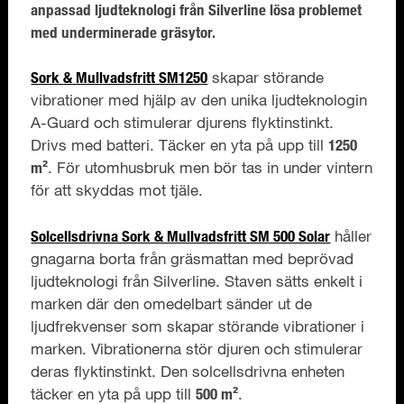
anpassad ljudteknologi från Silverline lösa problemet
med underminerade gräsytor.
Sork & Mullvadsfritt SM1250
skapar störande
vibrationer med hjälp av den unika ljudteknologin
A-Guard och stimulerar djurens flyktinstinkt.
Drivs med batteri. Täcker en yta på upp till
1250
m²
. För utomhusbruk men bör tas in under vintern
för att skyddas mot tjäle.
Solcellsdrivna Sork & Mullvadsfritt SM 500 Solar
håller
gnagarna borta från gräsmattan med beprövad
ljudteknologi från Silverline. Staven sätts enkelt i
marken där den omedelbart sänder ut de
ljudfrekvenser som skapar störande vibrationer i
marken. Vibrationerna stör djuren och stimulerar
deras flyktinstinkt. Den solcellsdrivna enheten
täcker en yta på upp till
500 m²
.